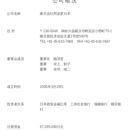
公司概况
公司名称
株式会社阿波罗日本
住 所
〒230-0046 神奈川县横滨市鹤见区小野町75-1
横滨新技术创业大厦1号馆503号
TEL +81-45-633-7868 FAX +81-45-633-7867
董事会成员
董事长 顾泽苍
董事 岸上 郁子
董事 赤羽 雄二
成立时间
2005年3月29日
投资者关系
日本政策金融公库 三井住友银行 瑞穗银行 横滨银
行
注册资金
47,295,000日元