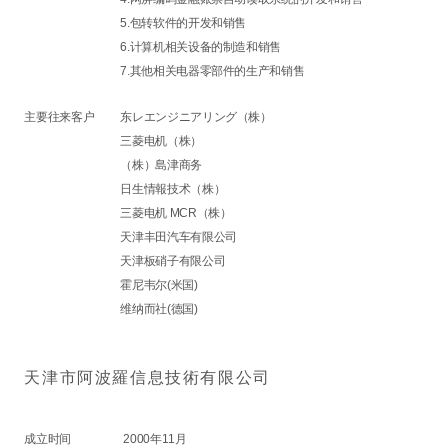
5.包转软件的开发和销售
6.计算机相关设备的制造和销售
7.其他相关电器零部件的生产和销售
主要往来客户
东レエンジニアリング（株）
三菱电机（株）
（株）島津商务
日生情報技术（株）
三菱电机 MCR（株）
天津丰田汽车有限公司
天津板硝子有限公司
霍尼韦尔(米国)
维纳而社(德国)
天津市阿波羅信息技術有限公司
成立时间
2000年11月