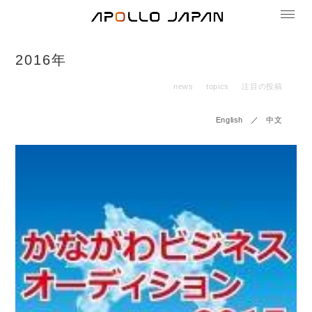
2016年
news
topics
注目の投稿
English
／
中文