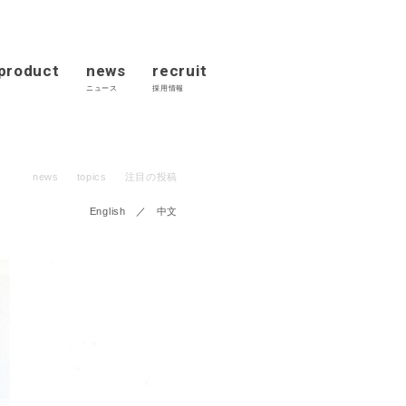
/product
news
recruit
ニュース
採用情報
news
topics
注目の投稿
English
／
中文